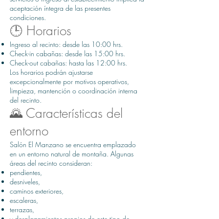
aceptación íntegra de las presentes
condiciones.
🕒 Horarios
Ingreso al recinto: desde las 10:00 hrs.
Check-in cabañas: desde las 15:00 hrs.
Check-out cabañas: hasta las 12:00 hrs.
Los horarios podrán ajustarse
excepcionalmente por motivos operativos,
limpieza, mantención o coordinación interna
del recinto.
🌄 Características del
entorno
Salón El Manzano se encuentra emplazado
en un entorno natural de montaña. Algunas
áreas del recinto consideran:
pendientes,
desniveles,
caminos exteriores,
escaleras,
terrazas,
y desplazamientos propios de este tipo de