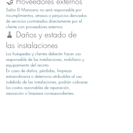
🤝 Proveedores externos
Salón El Manzano no será responsable por
incumplimientos, atrasos o perjuicios derivados
de servicios contratados directamente por el
cliente con proveedores externos.
🧹 Daños y estado de
las instalaciones
Los huéspedes y clientes deberán hacer uso
responsable de las instalaciones, mobiliario y
equipamiento del recinto.
En caso de daños, pérdidas, limpieza
extraordinaria o deterioros atribuibles al uso
indebido de las instalaciones, podrán cobrarse
los costos razonables de reparación,
reposición o limpieza correspondientes.
🎒 Objetos personales y
objetos olvidados
Cada huésped o asistente será responsable del
resguardo de sus pertenencias personales.
Salón El Manzano no responderá por