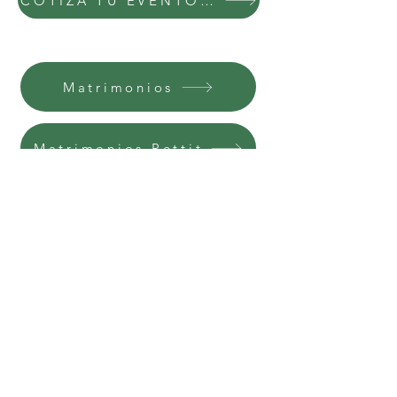
COTIZA TU EVENTO CON NOSOTROS
Matrimonios
Matrimonios Pettit
Graducaciones
Cumpleaños
Paseos de Curso
Eventos Empresas