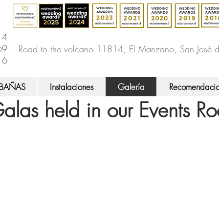
14
69
Road to the volcano 11814, El Manzano, San José 
16
BAÑAS
Instalaciones
Galería
Recomendacio
Galas held in our Events R