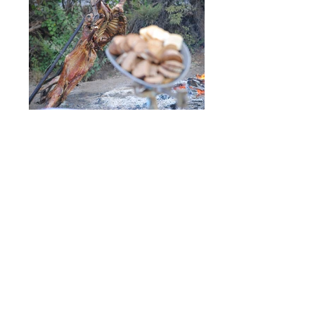
Salón
Matrimonio
salon
matrimonio
boda
santiago
region
metro
´politana
cajon del
maipo san
jose de
maipo
graduacione
s fiestas
eventos Sal
ón