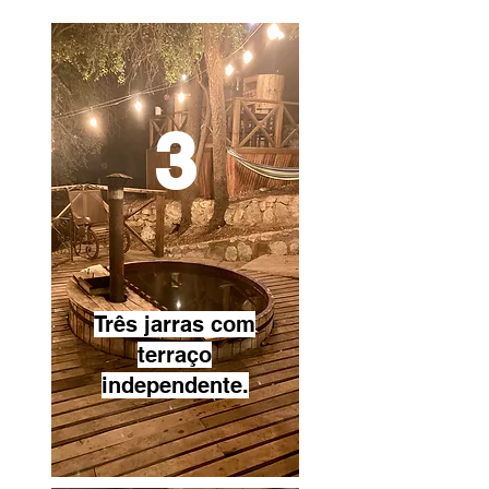
3
Três jarras com
terraço
independente.