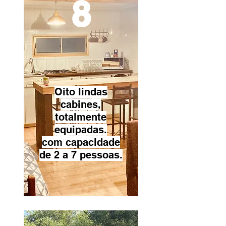
8
Oito lindas
cabines,
totalmente
equipadas.
com capacidade
de 2 a 7 pessoas.