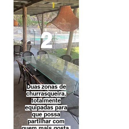
2
Duas
zonas de
churrasqueira,
totalmente
equipadas para
que possa
partilhar com
quem mais gosta.