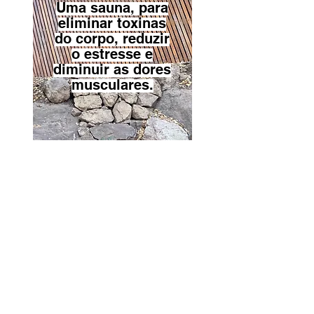
Uma sauna, para
eliminar toxinas
do corpo, reduzir
o estresse e
diminuir as dores
musculares.
1