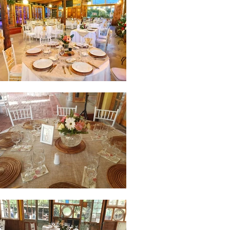
maipo
graduacione
s fiestas
eventos Sal
ón
Matrimonio
salon
matrimonio
boda
santiago
region
metro
´politana
cajon del
maipo san
jose de
maipo
graduacione
s fiestas
eventos Sal
ón
Matrimonio
salon
matrimonio
boda
santiago
region
metro