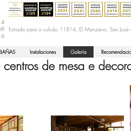
14
69
Estrada para o vulcão 11814, El Manzano, San José
16
BAÑAS
Instalaciones
Galería
Recomendacio
 centros de mesa e decor