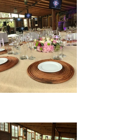
ón
Matrimonio
salon
matrimonio
boda
santiago
region
metro
´politana
cajon del
maipo san
jose de
maipo
graduacione
s fiestas
eventos
Salón
Matrimonio
salon
matrimonio
boda
santiago
region
metro
´politana
cajon del
maipo san
jose de