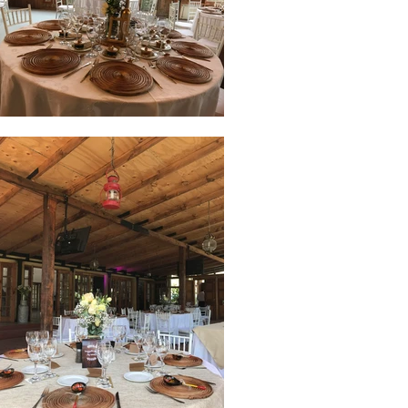
´politana
cajon del
maipo san
jose de
maipo
graduacione
s fiestas
eventos Sal
ón
Matrimonio
salon
matrimonio
boda
santiago
region
metro
´politana
cajon del
maipo san
jose de
maipo
graduacione
s fiestas
eventos Sal
ón
Matrimonio
salon
matrimonio