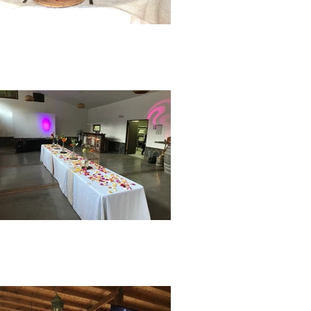
boda
santiago
region
metro
´politana
cajon del
maipo san
jose de
maipo
graduacione
s fiestas
eventos Sal
ón
Matrimonio
salon
matrimonio
boda
santiago
region
metro
´politana
cajon del
maipo san
jose de
maipo
graduacione
s fiestas
eventos Sal