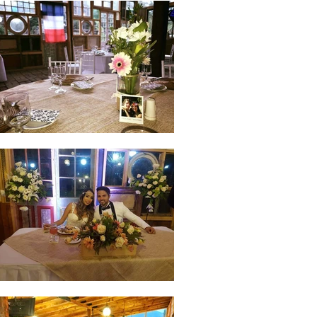
ón
Matrimonio
salon
matrimonio
boda
santiago
region
metro
´politana
cajon del
maipo san
jose de
maipo
graduacione
s fiestas
eventos Sal
ón
Matrimonio
salon
matrimonio
boda
santiago
region
metro
´politana
cajon del
maipo san
jose de