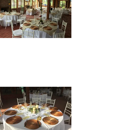
maipo
graduacione
s fiestas
eventos
Salón
Matrimonio
salon
matrimonio
boda
santiago
region
metro
´politana
cajon del
maipo san
jose de
maipo
graduacione
s fiestas
eventos
Salón
Matrimonio
salon
matrimonio
boda
santiago
region
metro