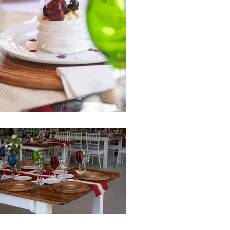
boda
santiago
region
metro
´politana
cajon del
maipo san
jose de
maipo
graduacione
s fiestas
eventos Sal
ón
Matrimonio
salon
matrimonio
boda
santiago
region
metro
´politana
cajon del
maipo san
jose de
maipo
graduacione
s fiestas
eventos Sal